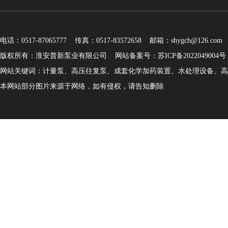
电话：0517-87065777 传真：0517-83572658 邮箱：shygch@126.com
版权所有：淮安普新泵业有限公司
网站备案号：苏ICP备2022049004号
网站关键词：计量泵、高压往复泵、成套化学加药装置、水处理设备、高
本网站部分图片来源于网络，如有侵权，请告知删除